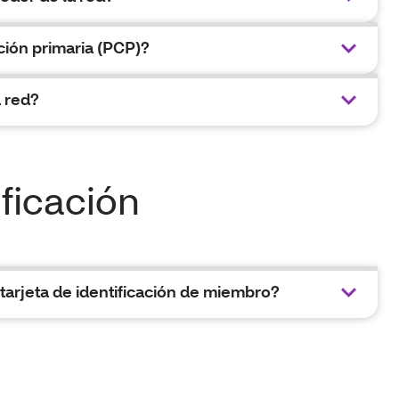
ión primaria (PCP)?
a red?
ificación
rjeta de identificación de miembro?