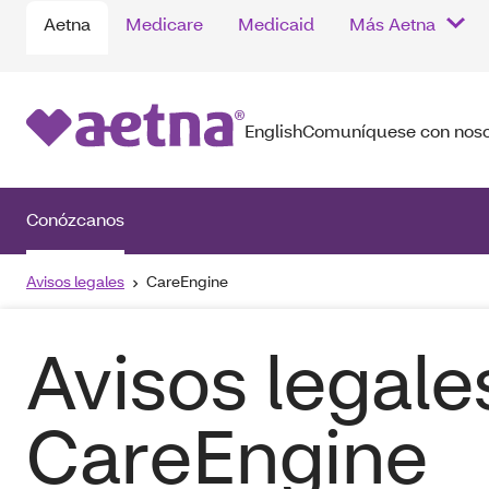
Aetna
Medicare
Medicaid
Más Aetna
English
Comuníquese con noso
Conózcanos
Avisos legales
CareEngine
Avisos legale
CareEngine