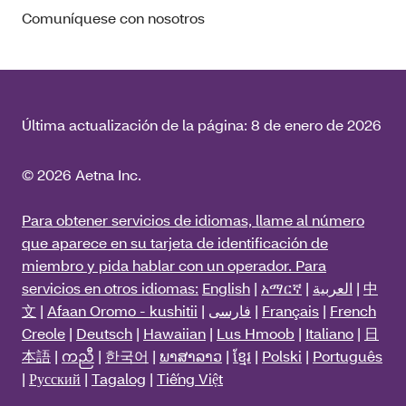
Comuníquese con nosotros
Última actualización de la página:
8 de enero de 2026
© 2026 Aetna Inc.
Para obtener servicios de idiomas, llame al número
que aparece en su tarjeta de identificación de
miembro y pida hablar con un operador. Para
servicios en otros idiomas:
English
|
አማርኛ
|
العربية
|
中
文
|
Afaan Oromo - kushitii
|
فارسی
|
Français
|
French
Creole
|
Deutsch
|
Hawaiian
|
Lus Hmoob
|
Italiano
|
日
本語
|
ကညီ
|
한국어
|
ພາສາລາວ
|
ខ្មែរ
|
Polski
|
Português
|
Русский
|
Tagalog
|
Tiếng Việt