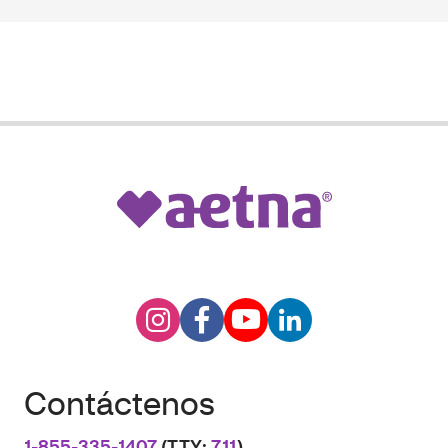
Contáctenos
1-855-335-1407
(TTY:
711
)