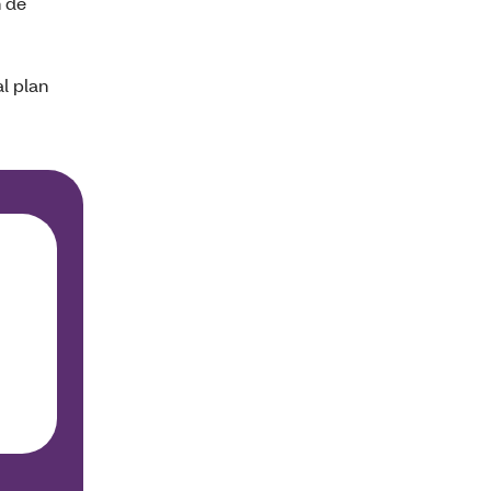
n de
l plan