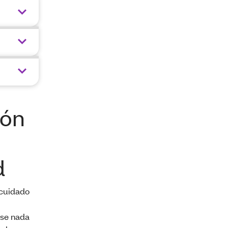
ión
d
 cuidado
ase nada