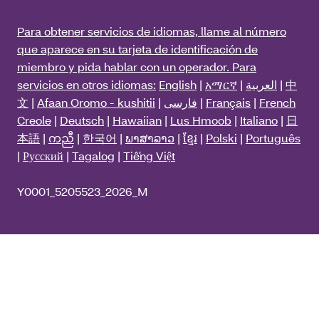
Para obtener servicios de idiomas, llame al número
que aparece en su tarjeta de identificación de
miembro y pida hablar con un operador. Para
servicios en otros idiomas:
English
|
አማርኛ
|
العربية
|
中
文
|
Afaan Oromo - kushitii
|
فارسی
|
Français
|
French
Creole
|
Deutsch
|
Hawaiian
|
Lus Hmoob
|
Italiano
|
日
本語
|
ကညီ
|
한국어
|
ພາສາລາວ
|
ខ្មែរ
|
Polski
|
Português
|
Русский
|
Tagalog
|
Tiếng Việt
Y0001_5205523_2026_M