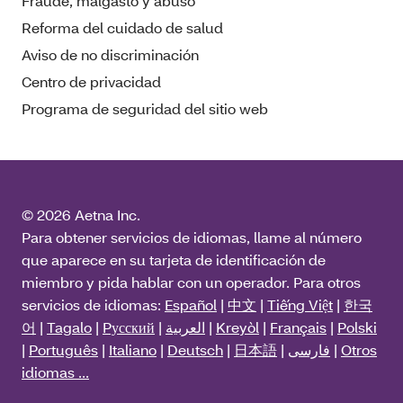
Fraude, malgasto y abuso
Reforma del cuidado de salud
Aviso de no discriminación
Centro de privacidad
Programa de seguridad del sitio web
© 2026 Aetna Inc.
Para obtener servicios de idiomas, llame al número
que aparece en su tarjeta de identificación de
miembro y pida hablar con un operador. Para otros
servicios de idiomas:
Español
|
中文
|
Tiếng Việt
|
한국
어
|
Tagalo
|
Pусский
|
العربية
|
Kreyòl
|
Français
|
Polski
|
Português
|
Italiano
|
Deutsch
|
日本語
|
فارسی
|
Otros
idiomas ...