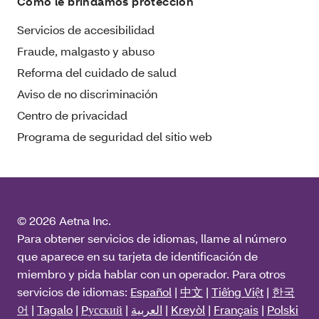
Cómo le brindamos protección
Servicios de accesibilidad
Fraude, malgasto y abuso
Reforma del cuidado de salud
Aviso de no discriminación
Centro de privacidad
Programa de seguridad del sitio web
© 2026 Aetna Inc.
Para obtener servicios de idiomas, llame al número
que aparece en su tarjeta de identificación de
miembro y pida hablar con un operador. Para otros
servicios de idiomas:
Español
|
中文
|
Tiếng Việt
|
한국
어
|
Tagalo
|
Pусский
|
العربية
|
Kreyòl
|
Français
|
Polski