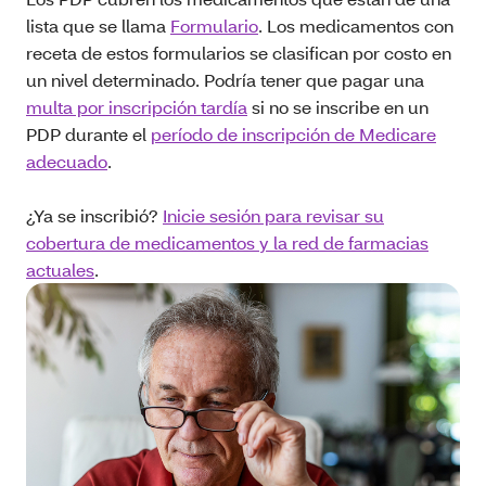
lista que se llama
Formulario
. Los medicamentos con
receta de estos formularios se clasifican por costo en
un nivel determinado. Podría tener que pagar una
multa por inscripción tardía
si no se inscribe en un
PDP durante el
período de inscripción de Medicare
adecuado
.
¿Ya se inscribió?
Inicie sesión para revisar su
cobertura de medicamentos y la red de farmacias
actuales
.