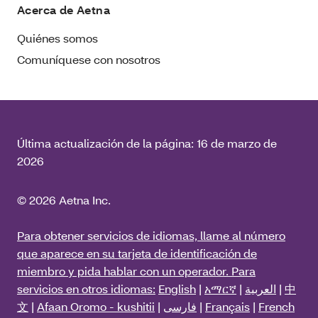
Acerca de Aetna
Quiénes somos
Comuníquese con nosotros
Última actualización de la página:
16 de marzo de
2026
© 2026 Aetna Inc.
Para obtener servicios de idiomas, llame al número
que aparece en su tarjeta de identificación de
miembro y pida hablar con un operador. Para
servicios en otros idiomas:
English
|
አማርኛ
|
العربية
|
中
文
|
Afaan Oromo - kushitii
|
فارسی
|
Français
|
French