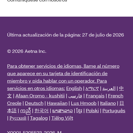
Última actualización de la página:
27 de julio de 2026
© 2026 Aetna Inc.
Para obtener servicios de idiomas, llame al número
que aparece en su tarjeta de identificación de
miembro y pida hablar con un operador. Para
servicios en otros idiomas:
English
|
አማርኛ
|
العربية
|
中
文
|
Afaan Oromo - kushitii
|
فارسی
|
Français
|
French
Creole
|
Deutsch
|
Hawaiian
|
Lus Hmoob
|
Italiano
|
日
本語
|
ကညီ
|
한국어
|
ພາສາລາວ
|
ខ្មែរ
|
Polski
|
Português
|
Русский
|
Tagalog
|
Tiếng Việt
Y0001_5205523_2026_M