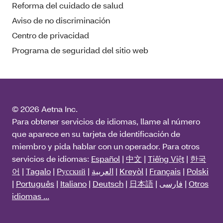
Reforma del cuidado de salud
Aviso de no discriminación
Centro de privacidad
Programa de seguridad del sitio web
© 2026 Aetna Inc.
Para obtener servicios de idiomas, llame al número
que aparece en su tarjeta de identificación de
miembro y pida hablar con un operador. Para otros
servicios de idiomas:
Español
|
中文
|
Tiếng Việt
|
한국
어
|
Tagalo
|
Pусский
|
العربية
|
Kreyòl
|
Français
|
Polski
|
Português
|
Italiano
|
Deutsch
|
日本語
|
فارسی
|
Otros
idiomas ...