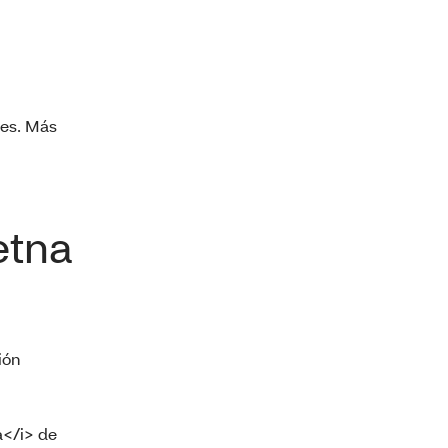
les. Más
etna
ión
a</i> de