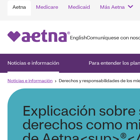
Aetna
Medicare
Medicaid
Más Aetna
English
Comuníquese con noso
Noticias e información
Para entender los pla
Noticias e información
Derechos y responsabilidades de los m
Explicación sobre
derechos como m
de Aetna<sup>®<