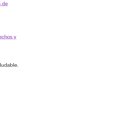
s de
echos y
ludable.