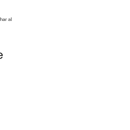
har al
e