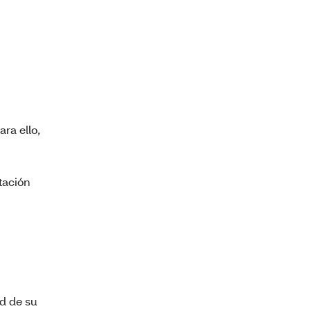
ra ello,
tación
ed de su