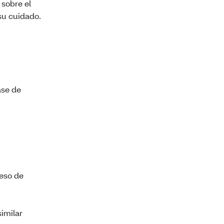
 sobre el
su cuidado.
ase de
ceso de
similar