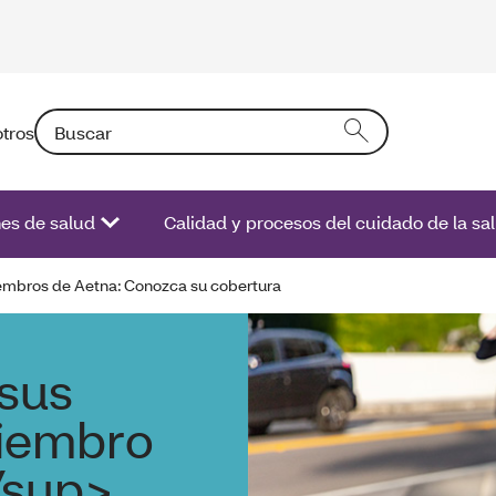
Buscar: Si introduce un texto en el campo activará una l
tros
nes de salud
Calidad y procesos del cuidado de la sa
iembros de Aetna: Conozca su cobertura
 sus
iembro
/sup>