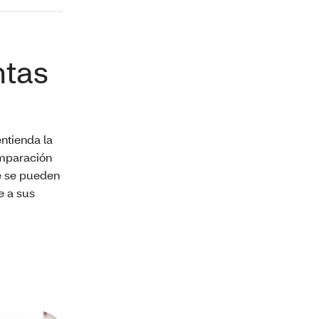
ntas
ntienda la
omparación
e se pueden
e a sus