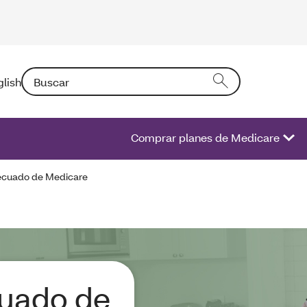
Buscar: Si introduce un texto en el campo activará una l
glish
Comprar planes de Medicare
adecuado de Medicare
cuado de