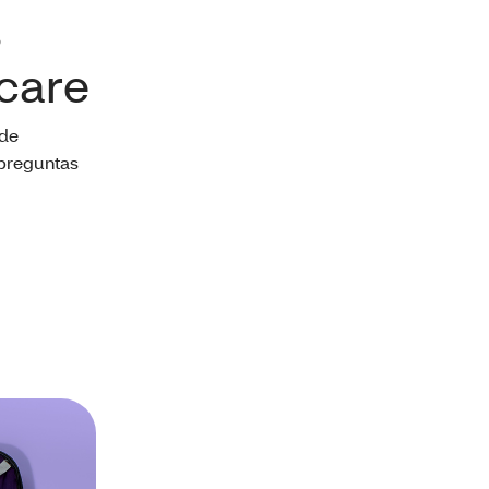
s
care
 de
 preguntas