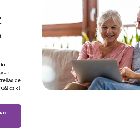
:
e
 de
gran
trellas de
uál es el
con