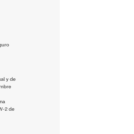
eguro
al y de
nombre
Una
 W-2 de