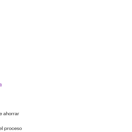
a
e ahorrar
el proceso