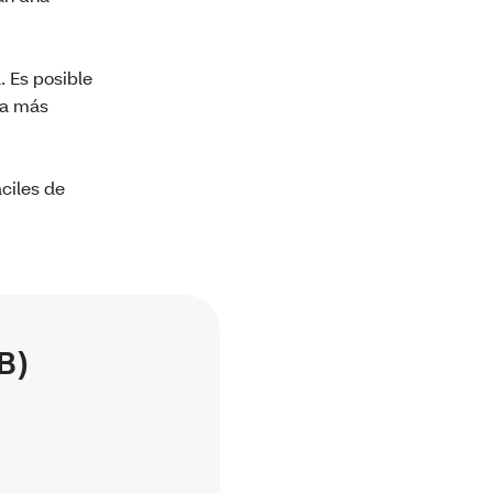
. Es posible
ra más
áciles de
B)