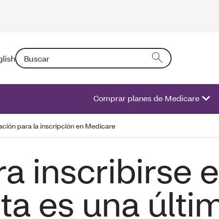
Buscar: Si introduce un texto en el campo activará una l
glish
Comprar planes de Medicare
cación para la inscripción en Medicare
ra inscribirse 
ta es una últi