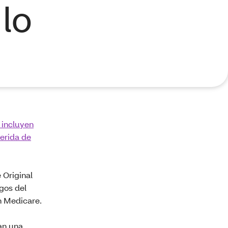
 lo
 incluyen
ferida de
 Original
gos del
n Medicare.
an una