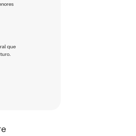
enores
ral que
turo.
re