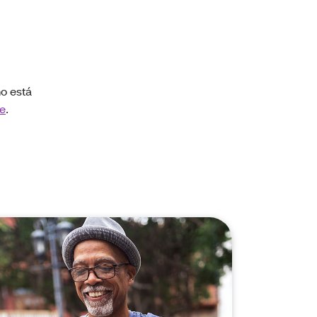
o está
re
.