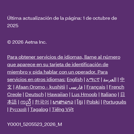
Última actualización de la página:
1 de octubre de
2025
© 2026 Aetna Inc.
Para obtener servicios de idiomas, llame al número
que aparece en su tarjeta de identificación de
miembro y pida hablar con un operador. Para
servicios en otros idiomas:
English
|
አማርኛ
|
العربية
|
中
文
|
Afaan Oromo - kushitii
|
فارسی
|
Français
|
French
Creole
|
Deutsch
|
Hawaiian
|
Lus Hmoob
|
Italiano
|
日
本語
|
ကညီ
|
한국어
|
ພາສາລາວ
|
ខ្មែរ
|
Polski
|
Português
|
Русский
|
Tagalog
|
Tiếng Việt
Y0001_5205523_2026_M