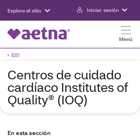
Iniciar sesión
Explore el sitio
Menú
IOQ
Centros de cuidado
cardíaco Institutes of
Quality® (IOQ)
En esta sección