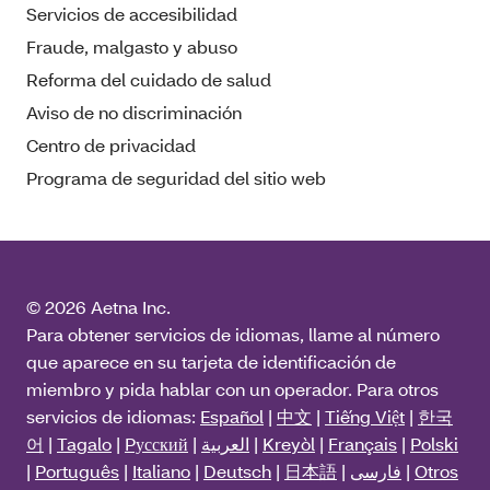
Servicios de accesibilidad
Fraude, malgasto y abuso
Reforma del cuidado de salud
Aviso de no discriminación
Centro de privacidad
Programa de seguridad del sitio web
© 2026 Aetna Inc.
Para obtener servicios de idiomas, llame al número
que aparece en su tarjeta de identificación de
miembro y pida hablar con un operador. Para otros
servicios de idiomas:
Español
|
中文
|
Tiếng Việt
|
한국
어
|
Tagalo
|
Pусский
|
العربية
|
Kreyòl
|
Français
|
Polski
|
Português
|
Italiano
|
Deutsch
|
日本語
|
فارسی
|
Otros