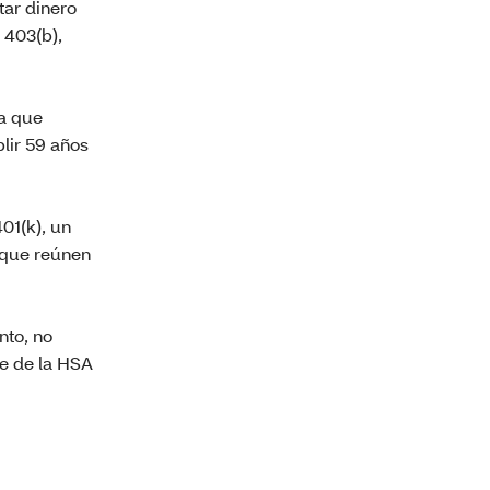
tar dinero
 403(b),
 a que
lir 59 años
01(k), un
 que reúnen
nto, no
re de la HSA