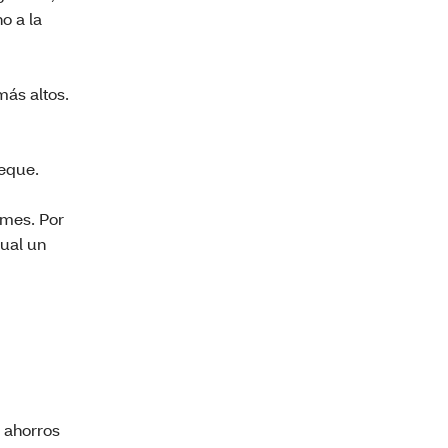
o a la
más altos.
heque.
 mes. Por
sual un
s ahorros