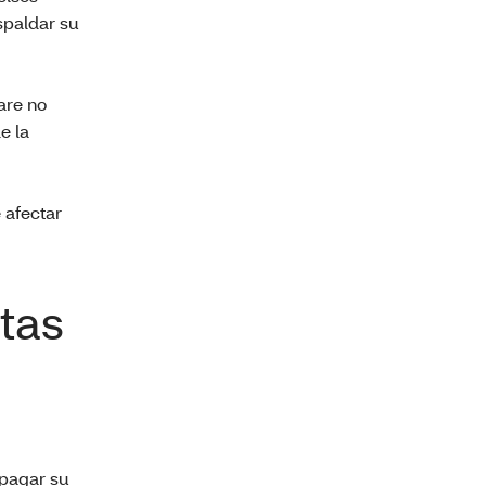
spaldar su
are no
e la
 afectar
atas
 pagar su