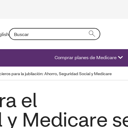
Buscar: Si introduce un texto en el campo activará una l
glish
Comprar planes de Medicare
cieros para la jubilación: Ahorro, Seguridad Social y Medicare
a el
l y Medicare s