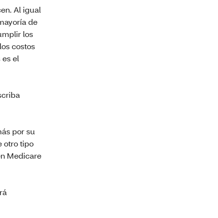
n. Al igual
mayoría de
mplir los
los costos
 es el
scriba
más por su
 otro tipo
 en Medicare
rá