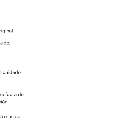
iginal
nudo,
l cuidado
re fuera de
ión.
rá más de