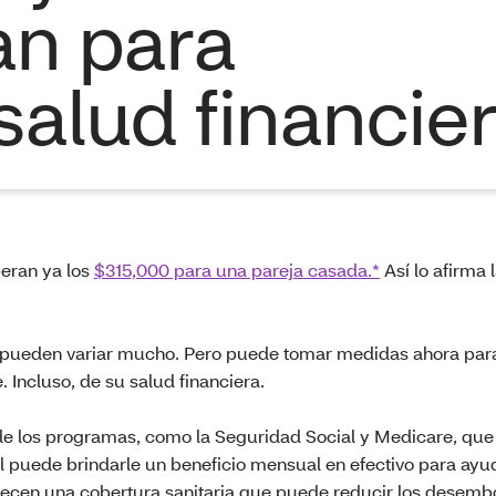
n para
alud financie
peran ya los
$315,000 para una pareja casada.*
Así lo afirma
les pueden variar mucho. Pero puede tomar medidas ahora pa
 Incluso, de su salud financiera.
de los programas, como la Seguridad Social y Medicare, qu
al puede brindarle un beneficio mensual en efectivo para ayu
recen una cobertura sanitaria que puede reducir los desemb