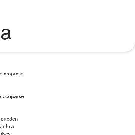
ra
 la empresa
ra ocuparse
e pueden
darlo a
olsos