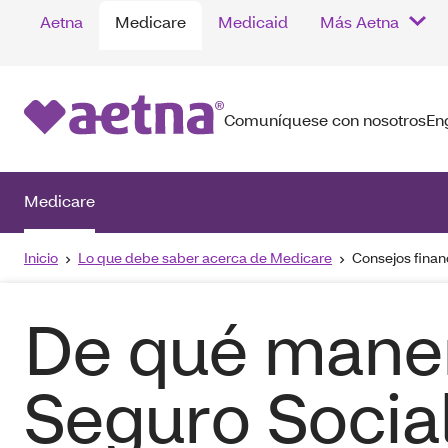
Aetna
Medicare
Medicaid
Más Aetna
Comuníquese con nosotros
En
Medicare
Inicio
Lo que debe saber acerca de Medicare
Consejos finan
De qué maner
Seguro Socia