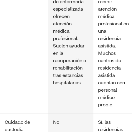
de enfermería
recibir
especializada
atención
ofrecen
médica
atención
profesional en
médica
una
profesional.
residencia
Suelen ayudar
asistida.
en la
Muchos
recuperación o
centros de
rehabilitación
residencia
tras estancias
asistida
hospitalarias.
cuentan con
personal
médico
propio.
Cuidado de
No
Sí, las
custodia
residencias