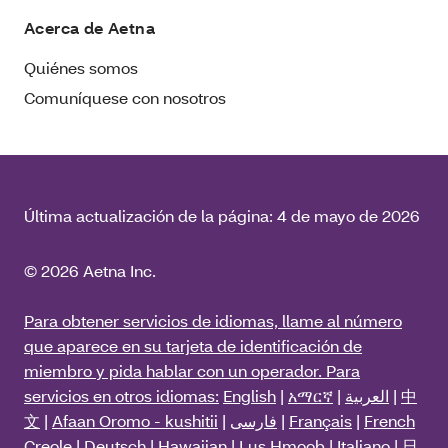
Acerca de Aetna
Quiénes somos
Comuníquese con nosotros
Última actualización de la página:
4 de mayo de 2026
© 2026 Aetna Inc.
Para obtener servicios de idiomas, llame al número
que aparece en su tarjeta de identificación de
miembro y pida hablar con un operador. Para
servicios en otros idiomas:
English
|
አማርኛ
|
العربية
|
中
文
|
Afaan Oromo - kushitii
|
فارسی
|
Français
|
French
Creole
|
Deutsch
|
Hawaiian
|
Lus Hmoob
|
Italiano
|
日