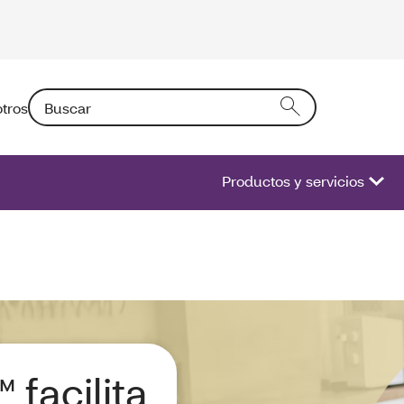
Buscar: Si introduce un texto en el campo activará una l
tros
Productos y servicios
 facilita