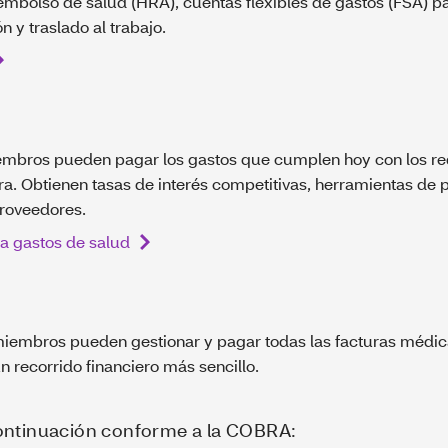
embolso de salud (HRA), cuentas flexibles de gastos (FSA) p
 y traslado al trabajo.
embros pueden pagar los gastos que cumplen hoy con los req
ra. Obtienen tasas de interés competitivas, herramientas de p
proveedores.
a gastos de salud
s miembros pueden gestionar y pagar todas las facturas médi
 recorrido financiero más sencillo.
continuación conforme a la COBRA: