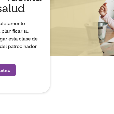
salud
mpletamente
planificar su
agar esta clase de
n del patrocinador
Aetna