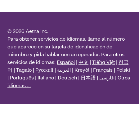
© 2026 Aetna Inc.
Para obtener servicios de idiomas, llame al número
que aparece en su tarjeta de identificación de
miembro y pida hablar con un operador. Para otros
servicios de idiomas:
Español
|
中文
|
Tiếng Việt
|
한국
어
|
Tagalo
|
Pусский
|
العربية
|
Kreyòl
|
Français
|
Polski
|
Português
|
Italiano
|
Deutsch
|
日本語
|
فارسی
|
Otros
idiomas ...