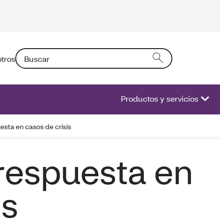
Buscar: Si introduce un texto en el campo activará una l
tros
Productos y servicios
sta en casos de crisis
respuesta en
is