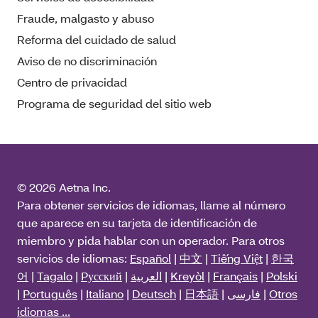
Fraude, malgasto y abuso
Reforma del cuidado de salud
Aviso de no discriminación
Centro de privacidad
Programa de seguridad del sitio web
© 2026 Aetna Inc.
Para obtener servicios de idiomas, llame al número
que aparece en su tarjeta de identificación de
miembro y pida hablar con un operador. Para otros
servicios de idiomas:
Español
|
中文
|
Tiếng Việt
|
한국
어
|
Tagalo
|
Pусский
|
العربية
|
Kreyòl
|
Français
|
Polski
|
Português
|
Italiano
|
Deutsch
|
日本語
|
فارسی
|
Otros
idiomas ...