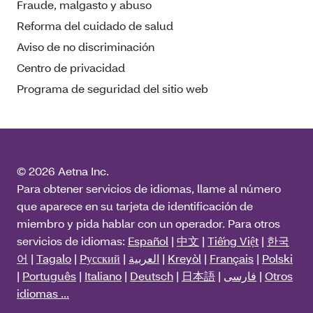
Fraude, malgasto y abuso
Reforma del cuidado de salud
Aviso de no discriminación
Centro de privacidad
Programa de seguridad del sitio web
© 2026 Aetna Inc.
Para obtener servicios de idiomas, llame al número
que aparece en su tarjeta de identificación de
miembro y pida hablar con un operador. Para otros
servicios de idiomas:
Español
|
中文
|
Tiếng Việt
|
한국
어
|
Tagalo
|
Pусский
|
العربية
|
Kreyòl
|
Français
|
Polski
|
Português
|
Italiano
|
Deutsch
|
日本語
|
فارسی
|
Otros
idiomas ...