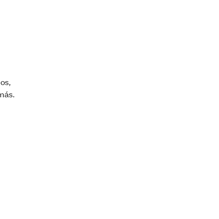
os,
más.