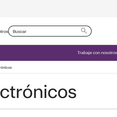
Buscar: Si introduce un texto en el campo activará una l
tros
Trabaje con nosotro
rónicos
ctrónicos