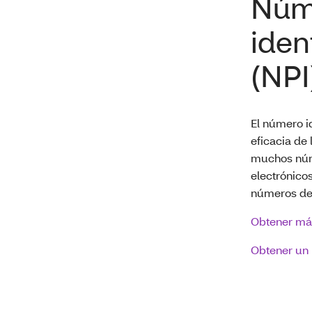
Núm
iden
(NPI
El número id
eficacia de
muchos núme
electrónicos
números de 
Obtener más
Obtener un