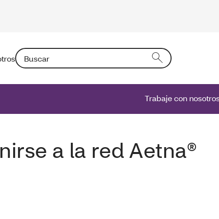
Buscar: Si introduce un texto en el campo activará una l
tros
Trabaje con nosotro
unirse a la red Aetna®